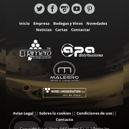
Inicio
Empresa
Bodegas y Vinos
Novedades
Noticias
Cartas
Contactar
Aviso Legal
||
Sobres la cookies
||
Condiciones de uso
||
Contacto
Copyright © Los Vinos del Camino, S.L.U. | Todos los